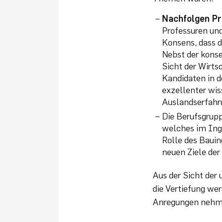
Nachfolgen Pr
Professuren und
Konsens, dass d
Nebst der konse
Sicht der Wirts
Kandidaten in d
exzellenter wis
Auslandserfahr
Die Berufsgrup
welches im Inge
Rolle des Bauin
neuen Ziele der
Aus der Sicht der 
die Vertiefung we
Anregungen nehme