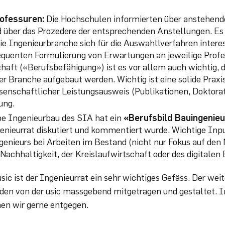
ofessuren:
Die Hochschulen informierten über anstehend
 über das Prozedere der entsprechenden Anstellungen. Es 
ie Ingenieurbranche sich für die Auswahllverfahren intere
quenten Formulierung von Erwartungen an jeweilige Profe
chaft («Berufsbefähigung») ist es vor allem auch wichtig, 
er Branche aufgebaut werden. Wichtig ist eine solide Praxi
senschaftlicher Leistungsausweis (Publikationen, Doktora
ung.
pe Ingenieurbau des SIA hat ein
«Berufsbild Bauingenie
nieurrat diskutiert und kommentiert wurde. Wichtige Inpu
genieurs bei Arbeiten im Bestand (nicht nur Fokus auf den
 Nachhaltigkeit, der Kreislaufwirtschaft oder des digitalen
usic ist der Ingenieurrat ein sehr wichtiges Gefäss. Der we
rden von der usic massgebend mitgetragen und gestaltet. 
n wir gerne entgegen.