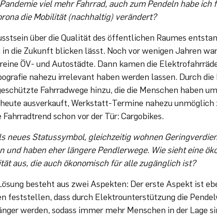
r Pandemie viel mehr Fahrrad, auch zum Pendeln habe ich f
rona die Mobilität (nachhaltig) verändert?
wusstsein über die Qualität des öffentlichen Raumes entsta
h in die Zukunft blicken lässt. Noch vor wenigen Jahren wa
 reine ÖV- und Autostädte. Dann kamen die Elektrofahrräder
ografie nahezu irrelevant haben werden lassen. Durch d
geschützte Fahrradwege hinzu, die die Menschen haben u
d heute ausverkauft, Werkstatt-Termine nahezu unmöglic
 Fahrradtrend schon vor der Tür: Cargobikes.
als neues Statussymbol, gleichzeitig wohnen Geringverdien
n und haben eher längere Pendlerwege. Wie sieht eine ök
tät aus, die auch ökonomisch für alle zugänglich ist?
Lösung besteht aus zwei Aspekten: Der erste Aspekt ist eb
en feststellen, dass durch Elektrounterstützung die Pend
länger werden, sodass immer mehr Menschen in der Lage si