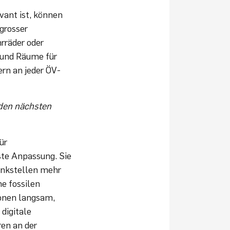
vant ist, können
grosser
rräder oder
 und Räume für
ern an jeder ÖV-
den nächsten
ür
ste Anpassung. Sie
Tankstellen mehr
e fossilen
ionen langsam,
digitale
ren an der