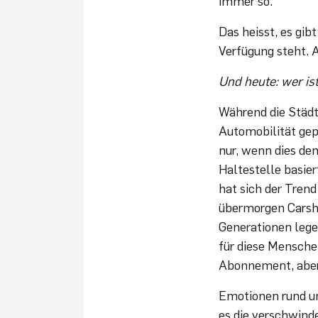
immer so.
Das heisst, es gib
Verfügung steht. 
Und heute: wer is
Während die Städt
Automobilität gep
nur, wenn dies den
Haltestelle basie
hat sich der Tren
übermorgen Carsha
Generationen lege
für diese Menschen
Abonnement, aber 
Emotionen rund um
es die verschwind