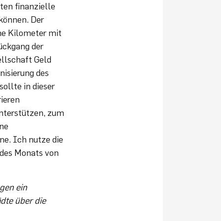
ten finanzielle
 können. Der
ene Kilometer mit
ückgang der
ellschaft Geld
nisierung des
ollte in dieser
rieren
unterstützen, zum
hne
ne. Ich nutze die
 des Monats von
egen ein
dte über die