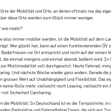
t Orte der Mobilität und Orte, an denen oftmals nur das eig
Aber diese Orte werden zum Glück immer weniger.
t wie mobil?
e also immer mobiler werden, ist die Mobilität auf dem La
rägt. Wer glückt hat, kann auf einen funktionierenden ÖV 
 Bedürfnissen vor Ort entspricht und nicht auf der reinen V
rt, die einmal morgens und einmal abends bedient wird. In
d zur Multimodalität voll durchgesetzt. Heute Fahrrad, mor
ring. Und nächste Woche wieder ganz anders. Gerade die 
n grossen Wert auf Unabhängigkeit und Flexibilität. Das ei
 keine Rolle mehr, vielleicht noch Leasing, vielleicht ein 
mit Sicherheit Carsharing.
 die Mobilität: In Deutschland ist es die Tempolimite, in 
enden Parkplätze und FahrradfahrerInnen, die sich aus Trot