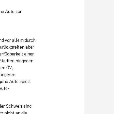
ene Auto zur
nd vor allem durch
zurückgreifen aber
erfügbarkeit einer
 Städten hingegen
gen ÖV,
jüngeren
gene Auto spielt
Auto-
der Schweiz sind
z nicht an die