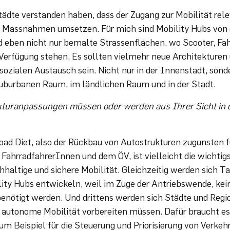
tädte verstanden haben, dass der Zugang zur Mobilität rele
 Massnahmen umsetzen. Für mich sind Mobility Hubs von 
d eben nicht nur bemalte Strassenflächen, wo Scooter, Fah
Verfügung stehen. Es sollten vielmehr neue Architekturen
sozialen Austausch sein. Nicht nur in der Innenstadt, sond
suburbanen Raum, im ländlichen Raum und in der Stadt.
kturanpassungen müssen oder werden aus Ihrer Sicht in 
ad Diet, also der Rückbau von Autostrukturen zugunsten f
FahrradfahrerInnen und dem ÖV, ist vielleicht die wichtig
hhaltige und sichere Mobilität. Gleichzeitig werden sich 
ity Hubs entwickeln, weil im Zuge der Antriebswende, kein
enötigt werden. Und drittens werden sich Städte und Reg
e autonome Mobilität vorbereiten müssen. Dafür braucht es 
um Beispiel für die Steuerung und Priorisierung von Verkeh