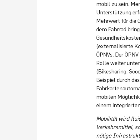
mobil zu sein. Men
Unterstützung erf
Mehrwert für die G
dem Fahrrad bring
Gesundheitskosten
(externalisierte K
ÖPNVs. Der ÖPNV is
Rolle weiter unte
(Bikesharing, Sco
Beispiel durch da
Fahrkartenautomat
mobilen Möglichke
einem integrierte
Mobilität wird flu
Verkehrsmittel, s
nötige Infrastruk