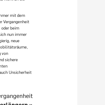
 immer mit dem
er Vergangenheit
) oder beim
 sich nun immer
ierig, neue
obilitätsräume,
g von
nd sichere
rnten
 auch Unsicherheit
ergangenheit
verlängern
.
»