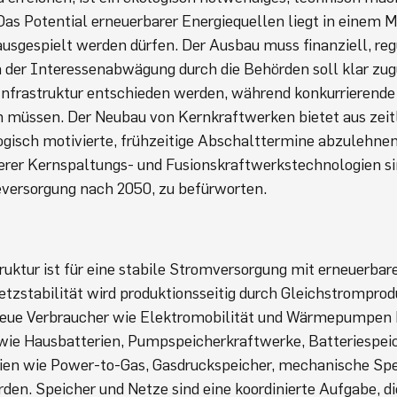
Das Potential erneuerbarer Energiequellen liegt in einem 
usgespielt werden dürfen. Der Ausbau muss finanziell, reg
 der Interessenabwägung durch die Behörden soll klar zu
Infrastruktur entschieden werden, während konkurrierende
 müssen. Der Neubau von Kernkraftwerken bietet aus zeit
logisch motivierte, frühzeitige Abschalttermine abzulehnen
erer Kernspaltungs- und Fusionskraftwerkstechnologien si
gieversorgung nach 2050, zu befürworten.
uktur ist für eine stabile Stromversorgung mit erneuerbar
etzstabilität wird produktionsseitig durch Gleichstrompro
 neue Verbraucher wie Elektromobilität und Wärmepumpen 
wie Hausbatterien, Pumpspeicherkraftwerke, Batteriespei
ien wie Power-to-Gas, Gasdruckspeicher, mechanische Spe
den. Speicher und Netze sind eine koordinierte Aufgabe, d