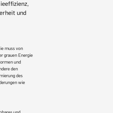
eeffizienz,
erheit und
Sie muss von
er grauen Energie
 Normen und
ndere den
imierung des
rderungen wie
chbares und