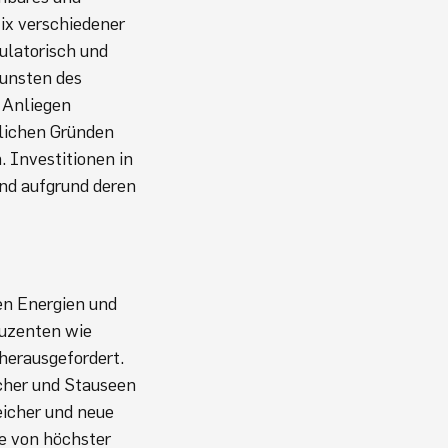
Mix verschiedener
ulatorisch und
gunsten des
 Anliegen
lichen Gründen
. Investitionen in
nd aufgrund deren
en Energien und
duzenten wie
herausgefordert.
cher und Stauseen
icher und neue
ie von höchster