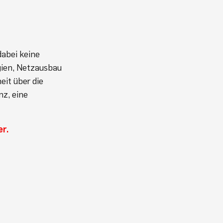
dabei keine
gien, Netzausbau
eit über die
nz, eine
er.