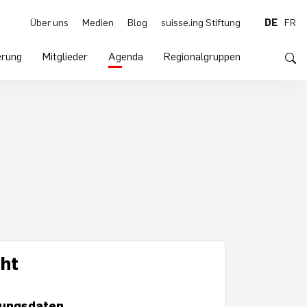
Über uns
Medien
Blog
suisse.ing Stiftung
DE
FR
rung
Mitglieder
Agenda
Regionalgruppen
ht
ungsdaten