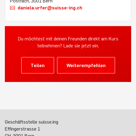
Postfach, 3001 Bern
daniela.urfer@suisse-ing.ch
Du möchtest mit deinen Freunden direkt am Kurs
teilnehmen? Lade sie jetzt ein.
Teilen
Weiterempfehlen
Geschäftsstelle suisse.ing
Effingerstrasse 1
CH-3001 Bern