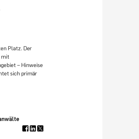
»
ten Platz. Der
 mit
hgebiet – Hinweise
tet sich primär
sanwälte