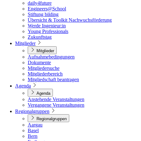
daily4future
Engineers@School
Stiftung bilding
Übersicht & Toolkit Nachwuchsförderung
Werde Ingenieur:in
Young Professionals
Zukunftstag
Mitglieder
Mitglieder
Aufnahmebedingungen
Dokumente
Mitgliedersuche
Mitgliederbereich
Mitgliedschaft beantragen
Agenda
Agenda
Anstehende Veranstaltungen
Vergangene Veranstaltungen
Regionalgruppen
Regionalgruppen
Aargau
Basel
Bern