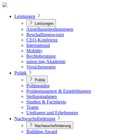
Leistungen
Leistungen
Anstellungsbedingungen
Beschaffungswesen
CEO-Konferenz
International
Mobility
Rechtsberatung
suisse.ing-Akademie
Versicherungen
Politik
Politik
Politmonitor
Positionspapiere & Empfehlungen
Stellungnahmen
Studien & Factsheets
Teams
Umfragen und Erhebungen
Nachwuchsförderung
Nachwuchsförderung
Building-Award