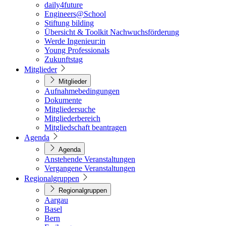
daily4future
Engineers@School
Stiftung bilding
Übersicht & Toolkit Nachwuchsförderung
Werde Ingenieur:in
Young Professionals
Zukunftstag
Mitglieder
Mitglieder
Aufnahmebedingungen
Dokumente
Mitgliedersuche
Mitgliederbereich
Mitgliedschaft beantragen
Agenda
Agenda
Anstehende Veranstaltungen
Vergangene Veranstaltungen
Regionalgruppen
Regionalgruppen
Aargau
Basel
Bern