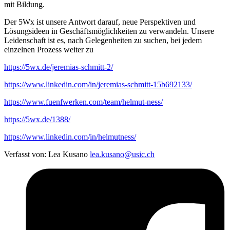
mit Bildung.
Der 5Wx ist unsere Antwort darauf, neue Perspektiven und
Lösungsideen in Geschäftsmöglichkeiten zu verwandeln. Unsere
Leidenschaft ist es, nach Gelegenheiten zu suchen, bei jedem
einzelnen Prozess weiter zu
https://5wx.de/jeremias-schmitt-2/
https://www.linkedin.com/in/jeremias-schmitt-15b692133/
https://www.fuenfwerken.com/team/helmut-ness/
https://5wx.de/1388/
https://www.linkedin.com/in/helmutness/
Verfasst von:
Lea Kusano
lea.kusano@usic.ch