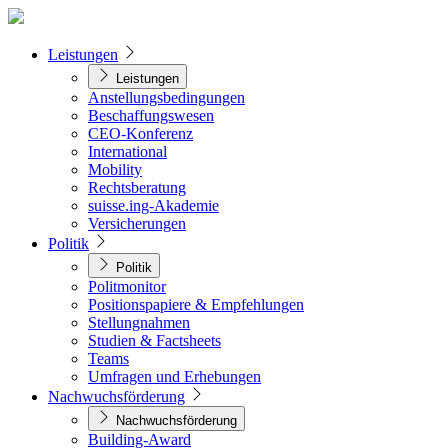
Leistungen
Leistungen
Anstellungsbedingungen
Beschaffungswesen
CEO-Konferenz
International
Mobility
Rechtsberatung
suisse.ing-Akademie
Versicherungen
Politik
Politik
Politmonitor
Positionspapiere & Empfehlungen
Stellungnahmen
Studien & Factsheets
Teams
Umfragen und Erhebungen
Nachwuchsförderung
Nachwuchsförderung
Building-Award