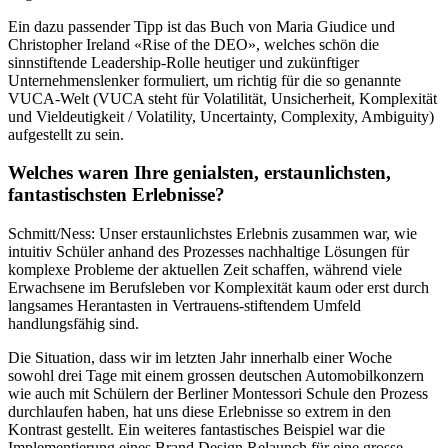
Ein dazu passender Tipp ist das Buch von Maria Giudice und
Christopher Ireland «Rise of the DEO», welches schön die
sinnstiftende Leadership-Rolle heutiger und zukünftiger
Unternehmenslenker formuliert, um richtig für die so genannte
VUCA-Welt (VUCA steht für Volatilität, Unsicherheit, Komplexität
und Vieldeutigkeit / Volatility, Uncertainty, Complexity, Ambiguity)
aufgestellt zu sein.
Welches waren Ihre genialsten, erstaunlichsten,
fantastischsten Erlebnisse?
Schmitt/Ness: Unser erstaunlichstes Erlebnis zusammen war, wie
intuitiv Schüler anhand des Prozesses nachhaltige Lösungen für
komplexe Probleme der aktuellen Zeit schaffen, während viele
Erwachsene im Berufsleben vor Komplexität kaum oder erst durch
langsames Herantasten in Vertrauens-stiftendem Umfeld
handlungsfähig sind.
Die Situation, dass wir im letzten Jahr innerhalb einer Woche
sowohl drei Tage mit einem grossen deutschen Automobilkonzern
wie auch mit Schülern der Berliner Montessori Schule den Prozess
durchlaufen haben, hat uns diese Erlebnisse so extrem in den
Kontrast gestellt. Ein weiteres fantastisches Beispiel war die
Implementierung eines Brand Design Relaunch für eine grosse