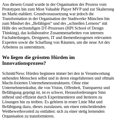
Aus diesem Grund wurde in der Organisation der Prozess vom
Prototypen hin zum Most Valuable Player MVP und zur Skalierung
im Markt etabliert. Grundvoraussetzung war jedoch die
Transformation in der Organisation der Stadtwerke München hin
zum Mindset des „Befähigen“ und des „schnellen Lernens“ mit
Hilfe des sechsstufigen DT-Prozesses (HPI School of Design
Thinking), das kollaborative Zusammenarbeiten von internen
Fachabteilungen, Designern, IT und themenbezogenen relevanten
Experten sowie die Schaffung von Räumen, um die neue Art des
Arbeitens zu unterstützen.
Wo liegen die grössten Hürden im
Innovationsprozess?
Schmitt/Ness: Hürden beginnen immer bei den in Verantwortung
stehenden Menschen selbst und in deren eingefahrenen und oftmals
Macht-fixierten Unternehmensstrukturen. Ohne eine
Unternehmenskultur, die von Vision, Offenheit, Transparenz und
Befähigung geprägt ist, ist es schwer, Herausforderungen Sinn
stiftend und effizient durch Experimentieren und Iterieren zu
Lösungen hin zu treiben. Es gehören in erster Linie Mut und
Befähigung dazu, dieses zuzulassen, um einen entscheidenden
Wettbewerbsvorteil zu entfalten: sich zu einer stetig lernenden
Organisation zu transformieren.