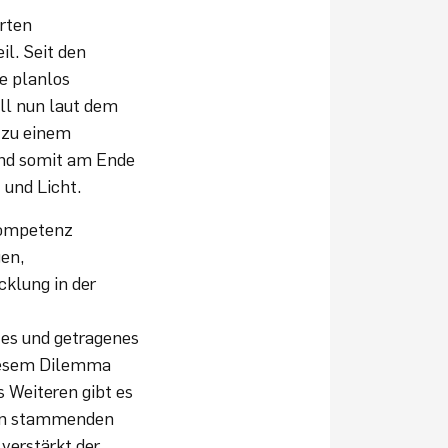
rten
l. Seit den
e planlos
ll nun laut dem
 zu einem
und somit am Ende
 und Licht.
kompetenz
gen,
cklung in der
es und getragenes
diesem Dilemma
s Weiteren gibt es
ren stammenden
verstärkt der