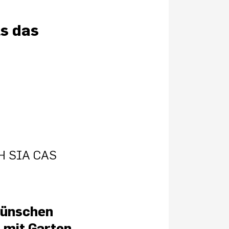
ls das
ETH SIA CAS
wünschen
s mit Garten