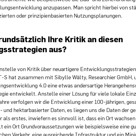
ungsentwicklung anzupassen. Man spricht hierbei von stä
uzierten oder prinzipienbasierten Nutzungsplanungen.
rundsätzlich Ihre Kritik an diesen
gsstrategien aus?
anstelle von Kritik über neuartigere Entwicklungsstrategie
-S hat zusammen mit Sibylle Wälty, Researchier GmbH, 
ungsentwicklung 4.0 eine etwas andersartige Herangehens
gie entwickelt. Anstelle einer Lösung für viele lokale Ein
hre verfolgen wir die Entwicklung einer 100-jährigen, ge
eo- und hektarbasierter Daten, es liegen uns die Daten der
ir als erstes, inwiefern es sinnvoll ist, dass ein Ort wachse
llt ein Ort Grundvoraussetzungen wie beispielsweise eine g
ichen Verkehr, eine ausreichende Infrastruktur und ein Mi