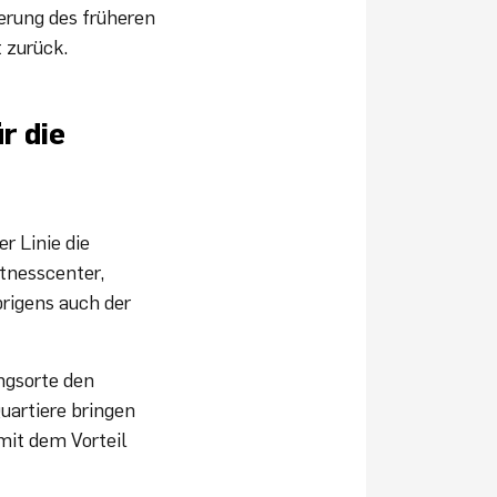
erung des früheren
 zurück.
r die
r Linie die
tnesscenter,
brigens auch der
ngsorte den
uartiere bringen
mit dem Vorteil