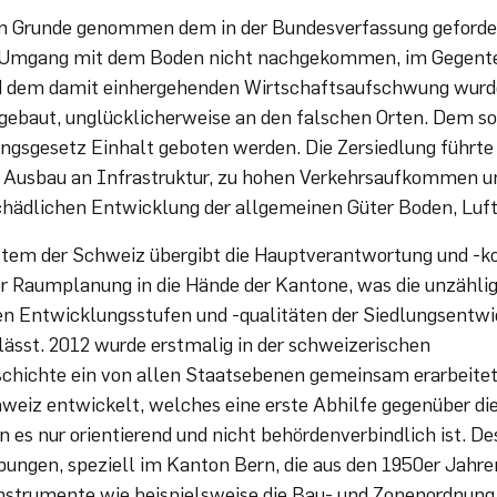
im Grunde genommen dem in der Bundesverfassung geforde
 Umgang mit dem Boden nicht nachgekommen, im Gegentei
d dem damit einhergehenden Wirtschaftsaufschwung wurd
gebaut, unglücklicherweise an den falschen Orten. Dem so
gsgesetz Einhalt geboten werden. Die Zersiedlung führte
n Ausbau an Infrastruktur, zu hohen Verkehrsaufkommen 
hädlichen Entwicklung der allgemeinen Güter Boden, Luft
ystem der Schweiz übergibt die Hauptverantwortung und -
er Raumplanung in die Hände der Kantone, was die unzähli
en Entwicklungsstufen und -qualitäten der Siedlungsentwi
lässt. 2012 wurde erstmalig in der schweizerischen
hichte ein von allen Staatsebenen gemeinsam erarbeitet
eiz entwickelt, welches eine erste Abhilfe gegenüber 
 es nur orientierend und nicht behördenverbindlich ist. De
bungen, speziell im Kanton Bern, die aus den 1950er Jah
nstrumente wie beispielsweise die Bau- und Zonenordnung 