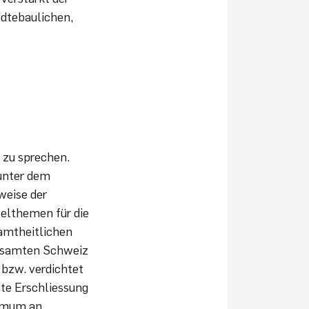
dtebaulichen,
n zu sprechen.
unter dem
weise der
zelthemen für die
samtheitlichen
 gesamten Schweiz
n bzw. verdichtet
ute Erschliessung
nimum an