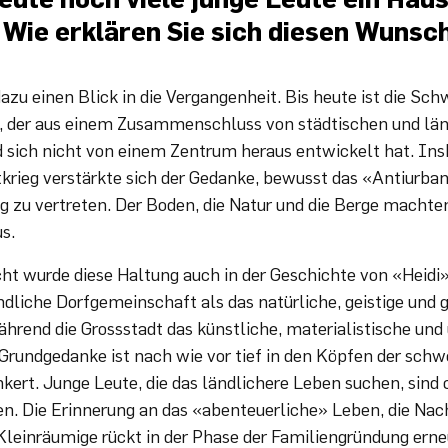
 Wie erklären Sie sich diesen Wunsc
azu einen Blick in die Vergangenheit. Bis heute ist die Sch
, der aus einem Zusammenschluss von städtischen und lä
d sich nicht von einem Zentrum heraus entwickelt hat. In
rieg verstärkte sich der Gedanke, bewusst das «Antiurbane
g zu vertreten. Der Boden, die Natur und die Berge macht
s.
icht wurde diese Haltung auch in der Geschichte von «Heid
ländliche Dorfgemeinschaft als das natürliche, geistige un
 während die Grossstadt das künstliche, materialistische u
 Grundgedanke ist nach wie vor tief in den Köpfen der schw
kert. Junge Leute, die das ländlichere Leben suchen, sind 
. Die Erinnerung an das «abenteuerliche» Leben, die Na
Kleinräumige rückt in der Phase der Familiengründung erneu