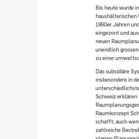
Bis heute wurde 
haushälterischen
1960er Jahren un
eingezont und aus
neuen Raumplanun
unendlich grosse
zu einer umweltsc
Das subsidiäre S
insbesondere in d
unterschiedlichst
Schweiz erklären 
Raumplanungsgesc
Raumkonzept Schw
schafft, auch wenn
zahlreiche Bestre
starren Planungsi