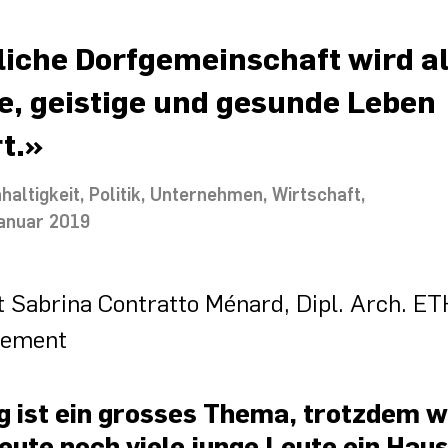
liche Dorfgemeinschaft wird a
e, geistige und gesunde Leben
rt.»
haltigkeit
Politik
Unternehmen
Wirtschaft
Januar 2019
t Sabrina Contratto Ménard, Dipl. Arch. 
gement
g ist ein grosses Thema, trotzdem 
eute noch viele junge Leute ein Hau