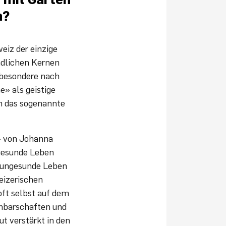
h?
weiz der einzige
ndlichen Kernen
sbesondere nach
» als geistige
en das sogenannte
i» von Johanna
d gesunde Leben
nd ungesunde Leben
eizerischen
oft selbst auf dem
chbarschaften und
t verstärkt in den