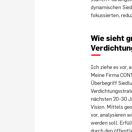
dynamischen Siedl
fokussierten, red
Wie sieht g
Verdichtun
Ich ziehe es vor, 
Meine Firma CONT
Überbegriff Siedl
Verdichtungsstrate
nächsten 20-30 Ja
Vision. Mittels g
vor, analysieren w
werden soll. Erfü
durch den öffentl