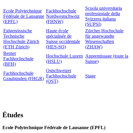
Scuola universitaria
Ecole Polytechnique
Fachhochschule
professionale della
Fédérale de Lausanne
Nordwestschweiz
Svizzera italiana
(EPFL)
(FHNW)
(SUPSI)
Eidgenössische
Haute école
Zürcher Hochschule
Technische
spécialisée de
für angewandte
Hochschule Zürich
Suisse occidentale
Wissenschaften
(ETH Zürich)
(HES-SO)
(ZHAW)
Berner
Hochschule Luzern
Apprentissage (toute la
Fachhochschule
(HSLU)
Suisse)
(BFH)
Ostschweizer
Fachhochschule
Fachhochschule
Stage
Graubünden (FHGR)
(OST)
Études
Ecole Polytechnique Fédérale de Lausanne (EPFL)