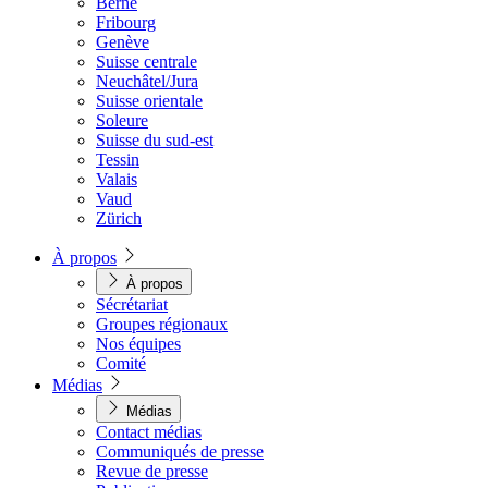
Berne
Fribourg
Genève
Suisse centrale
Neuchâtel/Jura
Suisse orientale
Soleure
Suisse du sud-est
Tessin
Valais
Vaud
Zürich
À propos
À propos
Sécrétariat
Groupes régionaux
Nos équipes
Comité
Médias
Médias
Contact médias
Communiqués de presse
Revue de presse