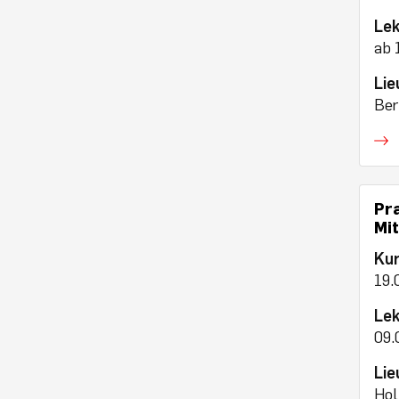
Lek
ab 
Lie
Ber
Pr
Mi
Ku
19.
Lek
09.
Lie
Hol