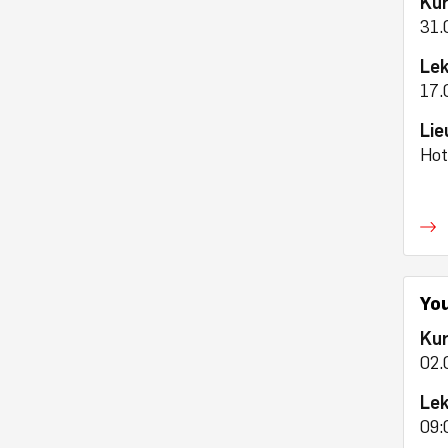
Ku
31.
Lek
17.
Lie
Hot
Yo
Ku
02.
Lek
09: