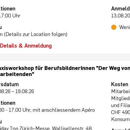
tionen
Anmeld
17:00 Uhr
13.08.2
u
Weni
n (Details zur Location folgen)
Details & Anmeldung
axisworkshop für BerufsbildnerInnen "Der Weg v
tarbeitenden"
rsdatum
Kosten
08.26 – 19.08.26
Mitarbei
Mitglie
tionen
und Fili
00 - 17.00 Uhr, mit anschliessendem Apéro
CHF 490.
Konsuma
u
iday Inn Zürich-Messe, Wallisellenstr. 48,