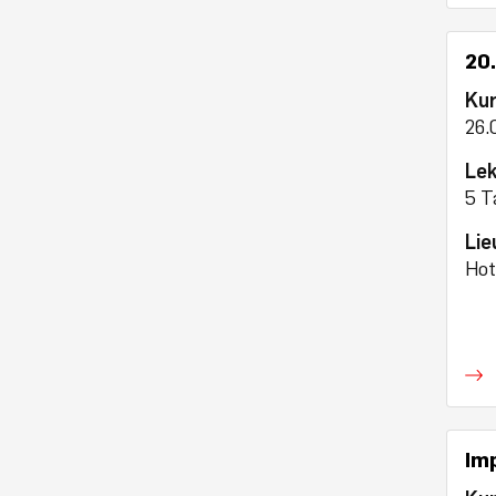
20
Ku
26.
Lek
5 T
Lie
Hot
Imp