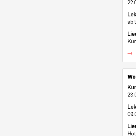
22.
Lek
ab 
Lie
Kur
Wor
Ku
23.
Lek
09.
Lie
Hot