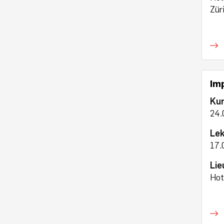
Zür
Imp
Ku
24.
Lek
17.
Lie
Hot