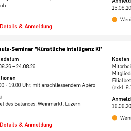
Anmeld
ich
15.08.2
Weni
Details & Anmeldung
uls-Seminar "Künstliche Intelligenz KI"
rsdatum
Kosten
08.26 – 24.08.26
Mitarbei
Mitglie
tionen
Filialbe
00 - 19.00 Uhr, mit anschliessendem Apéro
(exkl. 
u
Anmeld
el des Balances, Weinmarkt, Luzern
18.08.2
Weni
Details & Anmeldung