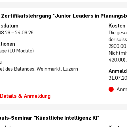
. Zertifikatslehrgang "Junior Leaders in Planung
rsdatum
Kosten
08.26 – 24.09.26
Die gesa
der sui
tionen
2900.00 
age (10 Module)
Nichtmi
420.00)
u
el des Balances, Weinmarkt, Luzern
Anmeld
31.07.2
Anme
Details & Anmeldung
uls-Seminar "Künstliche Intelligenz KI"