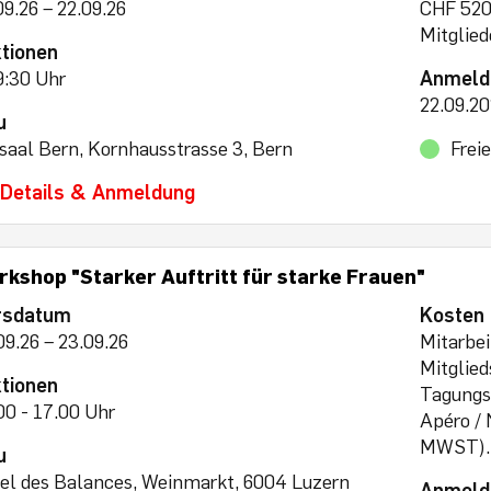
09.26 – 22.09.26
CHF 520.
Mitglied
tionen
9:30 Uhr
Anmeld
22.09.2
u
saal Bern, Kornhausstrasse 3, Bern
Frei
Details & Anmeldung
kshop "Starker Auftritt für starke Frauen"
rsdatum
Kosten
09.26 – 23.09.26
Mitarbei
Mitglie
tionen
Tagungs
00 - 17.00 Uhr
Apéro / 
MWST).
u
el des Balances, Weinmarkt, 6004 Luzern
Anmeld