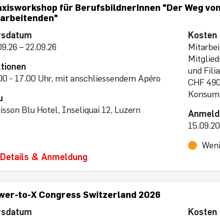
axisworkshop für BerufsbildnerInnen "Der Weg v
tarbeitenden"
rsdatum
Kosten
09.26 – 22.09.26
Mitarbei
Mitglie
tionen
und Fili
00 - 17.00 Uhr, mit anschliessendem Apéro
CHF 490.
Konsuma
u
isson Blu Hotel, Inseliquai 12, Luzern
Anmeld
15.09.2
Weni
Details & Anmeldung
wer-to-X Congress Switzerland 2026
rsdatum
Kosten