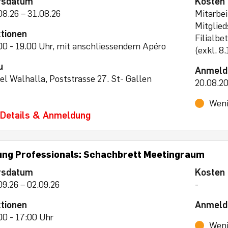
rsdatum
Kosten
08.26 – 31.08.26
Mitarbei
Mitglie
tionen
Filialbe
00 - 19.00 Uhr, mit anschliessendem Apéro
(exkl. 
u
Anmeld
el Walhalla, Poststrasse 27. St- Gallen
20.08.2
Weni
Details & Anmeldung
ung Professionals: Schachbrett Meetingraum
rsdatum
Kosten
09.26 – 02.09.26
-
tionen
Anmeld
00 - 17:00 Uhr
Weni