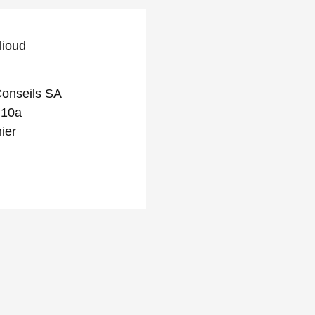
lioud
onseils SA
 10a
ier