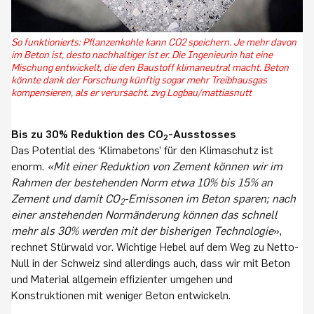
So funktionierts: Pflanzenkohle kann CO2 speichern. Je mehr davon
im Beton ist, desto nachhaltiger ist er. Die Ingenieurin hat eine
Mischung entwickelt, die den Baustoff klimaneutral macht. Beton
könnte dank der Forschung künftig sogar mehr Treibhausgas
kompensieren, als er verursacht. zvg Logbau/mattiasnutt
Bis zu 30% Reduktion des CO
-Ausstosses
2
Das Potential des ‘Klimabetons’ für den Klimaschutz ist
enorm.
«Mit einer Reduktion von Zement können wir im
Rahmen der bestehenden Norm etwa 10% bis 15% an
Zement und damit CO
-Emissonen im Beton sparen; nach
2
einer anstehenden Normänderung können das schnell
mehr als 30% werden mit der bisherigen Technologie
»,
rechnet Stürwald vor. Wichtige Hebel auf dem Weg zu Netto-
Null in der Schweiz sind allerdings auch, dass wir mit Beton
und Material allgemein effizienter umgehen und
Konstruktionen mit weniger Beton entwickeln.