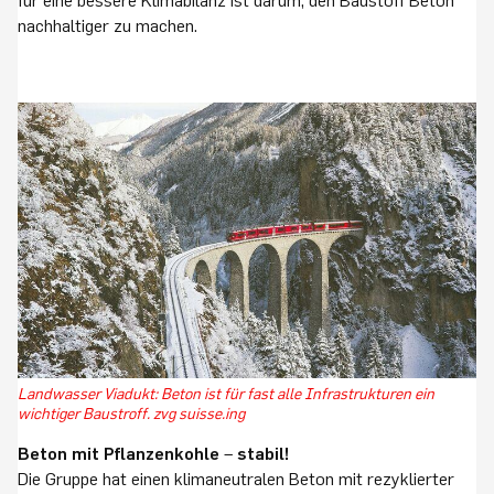
für eine bessere Klimabilanz ist darum, den Baustoff Beton
nachhaltiger zu machen.
Landwasser Viadukt: Beton ist für fast alle Infrastrukturen ein
wichtiger Baustroff. zvg suisse.ing
Beton mit Pflanzenkohle
–
stabil!
Die Gruppe hat einen klimaneutralen Beton mit rezyklierter