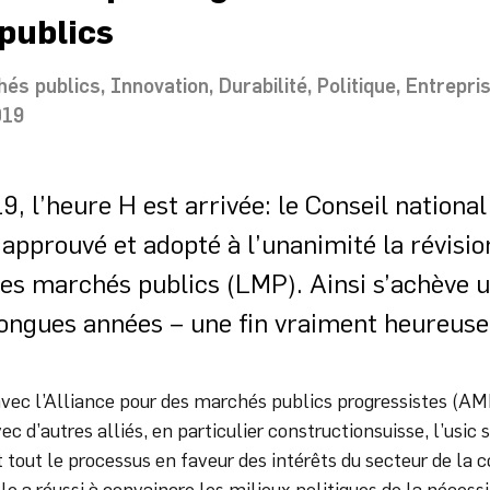
publics
hés publics
Innovation
Durabilité
Politique
Entrepri
019
9, l’heure H est arrivée: le Conseil national
 approuvé et adopté à l’unanimité la révision
les marchés publics (LMP). Ainsi s’achève 
 longues années – une fin vraiment heureuse
avec l’Alliance pour des marchés publics progressistes (AM
vec d’autres alliés, en particulier constructionsuisse, l’usic 
tout le processus en faveur des intérêts du secteur de la c
lle a réussi à convaincre les milieux politiques de la nécess