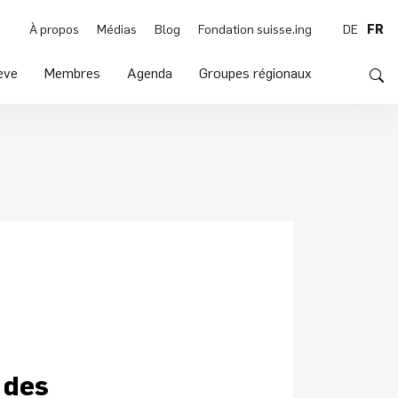
À propos
Médias
Blog
Fondation suisse.ing
DE
FR
ève
Membres
Agenda
Groupes régionaux
 des