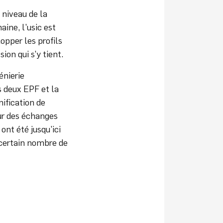
 niveau de la
ine, l’usic est
lopper les profils
ion qui s’y tient.
énierie
s deux EPF et la
nification de
our des échanges
ont été jusqu’ici
 certain nombre de