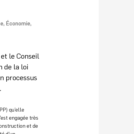
se
Économie
 et le Conseil
 de la loi
un processus
.
PP) qu’elle
s’est engagée très
onstruction et de
ité d’un